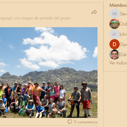
Miembro
Ste
Steven B
·
agregó una imagen de portada del grupo.
Ord
Joh
Johnson 
Dip
Zak
Ver todos
0 comentarios