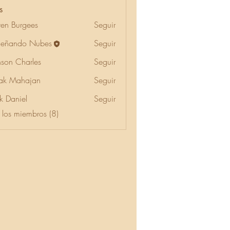
s
ven Burgees
Seguir
urgees
eñando Nubes
Seguir
nson Charles
Seguir
Charles
ak Mahajan
Seguir
k Daniel
Seguir
 los miembros (8)